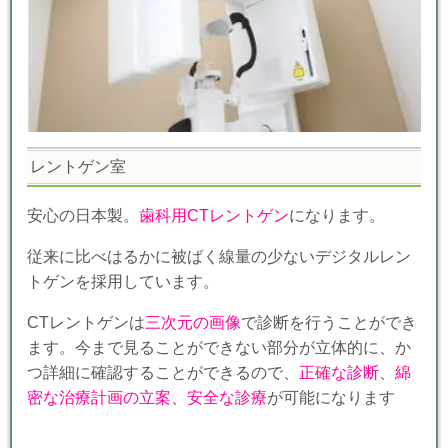
レントゲン室
安心の日本製。
歯科用CTレントゲン
になります。
従来に比べはるかに
被ばく線量の少ないデジタルレン
トゲンを採用しています。
CTレントゲンは
三次元の画像
で診断を行うことができ
ます。今まで見ることができない部分が立体的に、か
つ詳細に確認することができるので、
正確な診断
、
綿
密な治療計画の立案
、
安全な診療
が可能になります